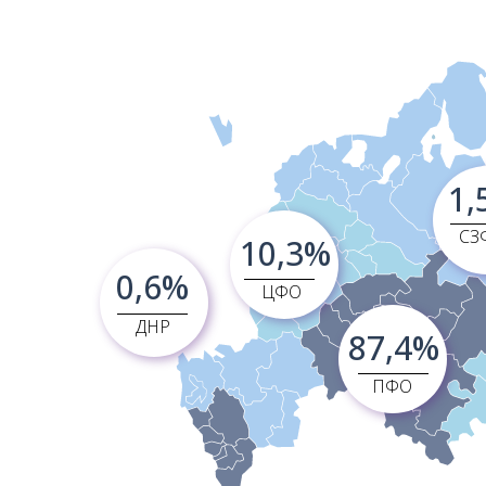
1,
СЗ
10,3%
0,6%
ЦФО
ДНР
87,4%
ПФО