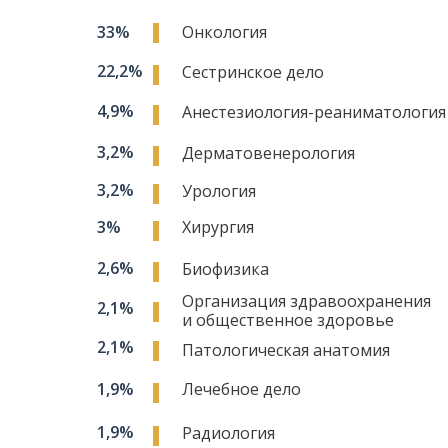
33%
Онкология
22,2%
Сестринское дело
4,9%
Анестезиология-реаниматология
3,2%
Дерматовенерология
3,2%
Урология
3%
Хирургия
2,6%
Биофизика
Организация здравоохранения
2,1%
и общественное здоровье
2,1%
Патологическая анатомия
1,9%
Лечебное дело
1,9%
Радиология