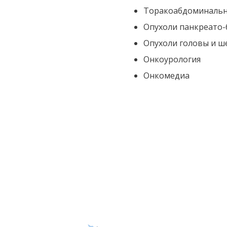
Торакоабдоминальн
Опухоли панкреато-
Опухоли головы и ш
Онкоурология
Онкомедиа