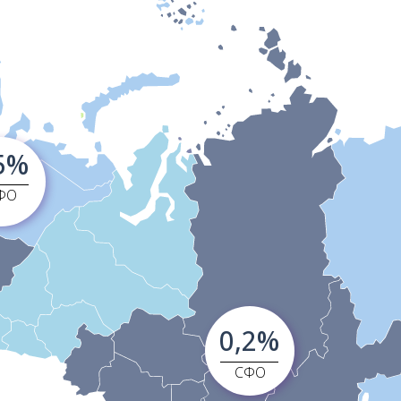
5%
ФО
0,2%
СФО