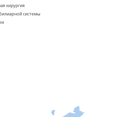
ая хирургия
билиарной системы
еи