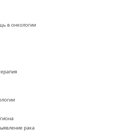
щь в онкологии
терапия
ологии
егиона
выявление рака